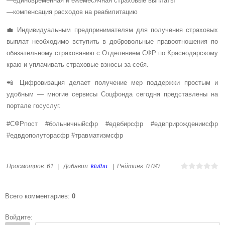
—единовременная и ежемесячная страховые выплаты
—компенсация расходов на реабилитацию
💼 Индивидуальным предпринимателям для получения страховых
выплат необходимо вступить в добровольные правоотношения по
обязательному страхованию с Отделением СФР по Краснодарскому
краю и уплачивать страховые взносы за себя.
📲 Цифровизация делает получение мер поддержки простым и
удобным — многие сервисы Соцфонда сегодня представлены на
портале госуслуг.
#СФРпост #больничныйсфр #едвбирсфр #едвприрождениисфр
#едвдополуторасфр #травматизмсфр
Просмотров
:
61
|
Добавил
:
ktulhu
|
Рейтинг
:
0.0
/
0
Всего комментариев
:
0
Войдите: