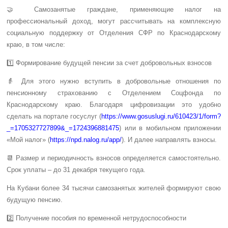
🤝 Самозанятые граждане, применяющие налог на
профессиональный доход, могут рассчитывать на комплексную
социальную поддержку от Отделения СФР по Краснодарскому
краю, в том числе:
1️⃣ Формирование будущей пенсии за счет добровольных взносов
👵 Для этого нужно вступить в добровольные отношения по
пенсионному страхованию с Отделением Соцфонда по
Краснодарскому краю. Благодаря цифровизации это удобно
сделать на портале госуслуг (
https://www.gosuslugi.ru/610423/1/form?
_=1705327727899&_=1724396881475
) или в мобильном приложении
«Мой налог» (
https://npd.nalog.ru/app/
). И далее направлять взносы.
📆 Размер и периодичность взносов определяется самостоятельно.
Срок уплаты – до 31 декабря текущего года.
На Кубани более 34 тысячи самозанятых жителей формируют свою
будущую пенсию.
2️⃣ Получение пособия по временной нетрудоспособности