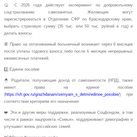
🤒 С 2026 года действует эксперимент по добровольному
соцстрахованию самозанятых. Желающие могут
зарегистрироваться в Отделении СФР по Краснодарскому краю,
выбрать страховую сумму (35 тыс. или 50 тыс. рублей в год) и
делать взносы.
📆 Право на оплачиваемый больничный возникает через 6 месяцев
после уплаты годового взноса либо после 6 месяцев непрерывных
ежемесячных платежей.
3️⃣ Единое пособие
🐣 Родители, получающие доход от самозанятости (НПД), также
имеют право на единое пособие
(
https://sfr.gov.ru/grazhdanam/semyam_s_detmi/edinoe_posobie/
) при
соответствии критериям его назначения.
❤️ Эти и другие меры поддержки, реализуемые Соцфондом, в том
числе в рамках нацпроекта «Семья», поддерживают демографию и
улучшают жизнь российских семей.